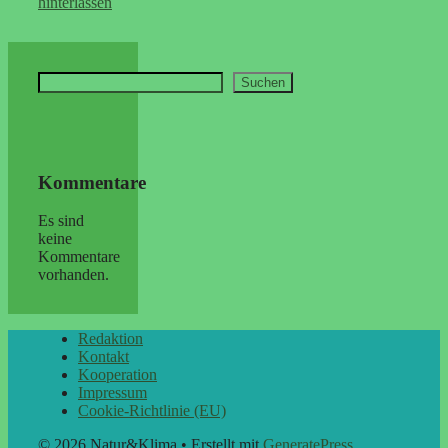
hinterlassen
Suchen
Suchen
Kommentare
Es sind
keine
Kommentare
vorhanden.
Redaktion
Kontakt
Kooperation
Impressum
Cookie-Richtlinie (EU)
© 2026 Natur&Klima
• Erstellt mit
GeneratePress