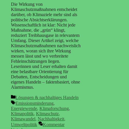
Die Wirkung von
Klimaschutzmaßnahmen entscheidet
darüber, ob Klimaziele mehr sind als
politische Absichtserklärungen.
Wissenschaftlich ist klar: Nicht jede
Maßnahme, die „grün“ klingt,
reduziert Treibhausgase in relevantem
Umfang. Dieser Artikel zeigt, welche
Klimaschutzmaßnahmen nachweislich
wirken, woran sich ihre Wirkung
messen lässt und wo verbreitete
Fehleinschätzungen liegen.
Leserinnen und Leser erhalten damit
eine belastbare Orientierung für
Debatten, Entscheidungen und
eigenes Handeln – faktenbasiert, ohne
Alarmismus.
Kategorien
Lösungen & nachhaltiges Handeln
Schlagwörter
Emissionsminderung
,
Energiewende
,
Klimaforschung
,
Klimapolitik
,
Klimaschutz
,
Klimawandel
,
Nachhaltigkeit
,
Umweltpolitik
Kommentar