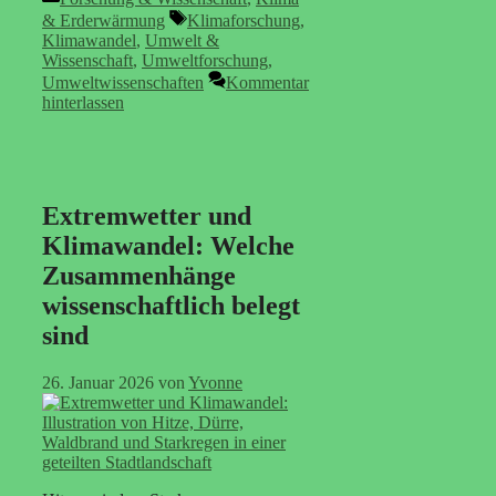
Schlagwörter
& Erderwärmung
Klimaforschung
,
Klimawandel
,
Umwelt &
Wissenschaft
,
Umweltforschung
,
Umweltwissenschaften
Kommentar
hinterlassen
Extremwetter und
Klimawandel: Welche
Zusammenhänge
wissenschaftlich belegt
sind
26. Januar 2026
von
Yvonne