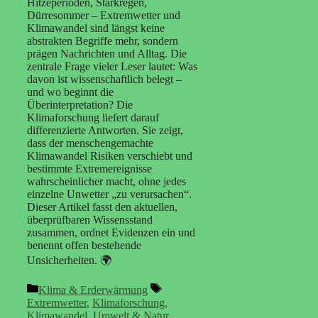
Hitzeperioden, Starkregen,
Dürresommer – Extremwetter und
Klimawandel sind längst keine
abstrakten Begriffe mehr, sondern
prägen Nachrichten und Alltag. Die
zentrale Frage vieler Leser lautet: Was
davon ist wissenschaftlich belegt –
und wo beginnt die
Überinterpretation? Die
Klimaforschung liefert darauf
differenzierte Antworten. Sie zeigt,
dass der menschengemachte
Klimawandel Risiken verschiebt und
bestimmte Extremereignisse
wahrscheinlicher macht, ohne jedes
einzelne Unwetter „zu verursachen“.
Dieser Artikel fasst den aktuellen,
überprüfbaren Wissensstand
zusammen, ordnet Evidenzen ein und
benennt offen bestehende
Unsicherheiten. 🌍
Kategorien
Schlagwörter
Klima & Erderwärmung
Extremwetter
,
Klimaforschung
,
Klimawandel
,
Umwelt & Natur
,