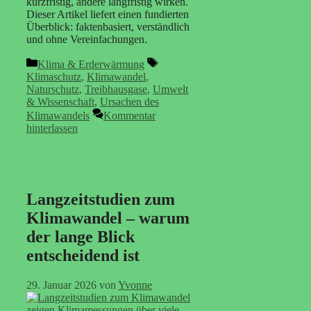
kurzfristig, andere langfristig wirken.
Dieser Artikel liefert einen fundierten
Überblick: faktenbasiert, verständlich
und ohne Vereinfachungen.
Kategorien
Schlagwörter
Klima & Erderwärmung
Klimaschutz
,
Klimawandel
,
Naturschutz
,
Treibhausgase
,
Umwelt
& Wissenschaft
,
Ursachen des
Klimawandels
Kommentar
hinterlassen
Langzeitstudien zum
Klimawandel – warum
der lange Blick
entscheidend ist
29. Januar 2026
von
Yvonne