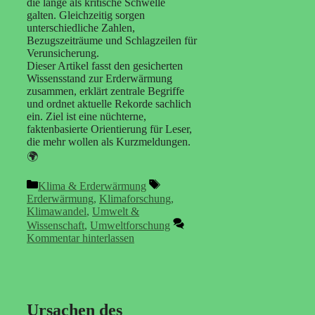
die lange als kritische Schwelle
galten. Gleichzeitig sorgen
unterschiedliche Zahlen,
Bezugszeiträume und Schlagzeilen für
Verunsicherung.
Dieser Artikel fasst den gesicherten
Wissensstand zur Erderwärmung
zusammen, erklärt zentrale Begriffe
und ordnet aktuelle Rekorde sachlich
ein. Ziel ist eine nüchterne,
faktenbasierte Orientierung für Leser,
die mehr wollen als Kurzmeldungen.
🌍
Kategorien
Schlagwörter
Klima & Erderwärmung
Erderwärmung
,
Klimaforschung
,
Klimawandel
,
Umwelt &
Wissenschaft
,
Umweltforschung
Kommentar hinterlassen
Ursachen des