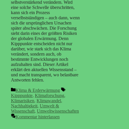
selbstverstärkend verändern. Wird
eine solche Schwelle überschritten,
kann sich ein Prozess
verselbstständigen – auch dann, wenn
sich die ursprünglichen Ursachen
später abschwächen. Die Forschung
sieht darin eines der größten Risiken
der globalen Erwärmung. Denn
Kipppunkte entscheiden nicht nur
darüber, wie stark sich das Klima
verändert, sondern auch, ob
bestimmte Entwicklungen noch
aufzuhalten sind. Dieser Artikel
erklärt den aktuellen Wissensstand –
und macht transparent, wo belastbare
Antworten fehlen.
Kategorien
Schlagwörter
Klima & Erderwärmung
Kipppunkte
,
Klimaforschung
,
Klimarisiken
,
Klimawandel
,
Nachhaltigkeit
,
Umwelt &
Wissenschaft
,
Umweltwissenschaften
Kommentar hinterlassen