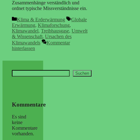
Zusammenhänge verständlich und
ordnet typische Missverständnisse ein.
Kategorien
Schlagwörter
Klima & Erderwärmung
Globale
Erwärmung
,
Klimaforschung
,
Klimawandel
,
Treibhausgase
,
Umwelt
& Wissenschaft
,
Ursachen des
Klimawandels
Kommentar
hinterlassen
Suchen
Suchen
Kommentare
Es sind
keine
Kommentare
vorhanden.