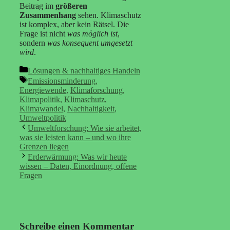
Beitrag im
größeren
Zusammenhang
sehen. Klimaschutz
ist komplex, aber kein Rätsel. Die
Frage ist nicht
was möglich ist
,
sondern
was konsequent umgesetzt
wird
.
Kategorien
Lösungen & nachhaltiges Handeln
Schlagwörter
Emissionsminderung
,
Energiewende
,
Klimaforschung
,
Klimapolitik
,
Klimaschutz
,
Klimawandel
,
Nachhaltigkeit
,
Umweltpolitik
Umweltforschung: Wie sie arbeitet,
was sie leisten kann – und wo ihre
Grenzen liegen
Erderwärmung: Was wir heute
wissen – Daten, Einordnung, offene
Fragen
Schreibe einen Kommentar