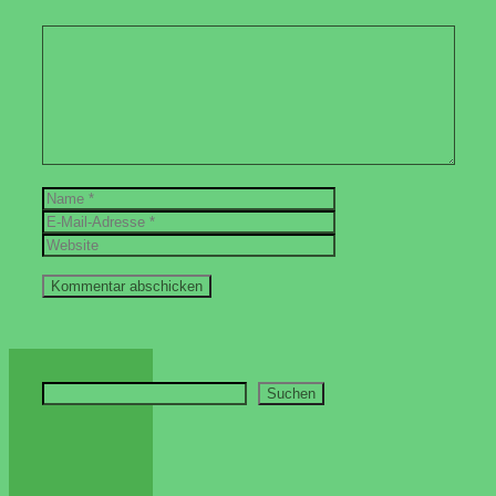
Kommentar
Name
E-
Mail-
Website
Adresse
Suchen
Suchen